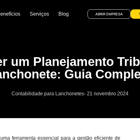
enefícios
Serviços
Blog
ABRIR EMPRESA
 um Planejamento Trib
anchonete: Guia Comple
Contabilidade para Lanchonetes
-
21 novembro 2024
 uma ferramenta essencial para a gestão eficiente de