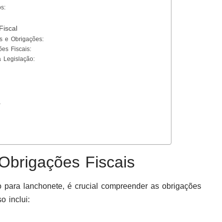
s:
Fiscal
s e Obrigações:
es Fiscais:
a Legislação:
a
Obrigações Fiscais
o para lanchonete, é crucial compreender as obrigações
o inclui: