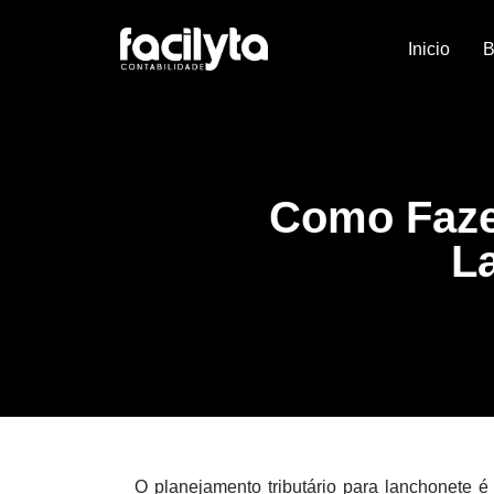
Inicio
B
Como Fazer
L
O planejamento tributário para lanchonete é