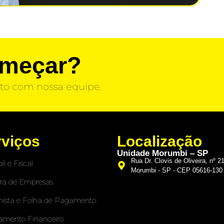
omeçar?
to com nossa equipe.
rviços
Localização
Unidade Morumbi – SP
Rua Dr. Clovis de Oliveira, nº 2
il e Fiscal
Morumbi - SP - CEP 05616-130
ra de Empresas
hista e Folha de Pagamento
amento Financeiro