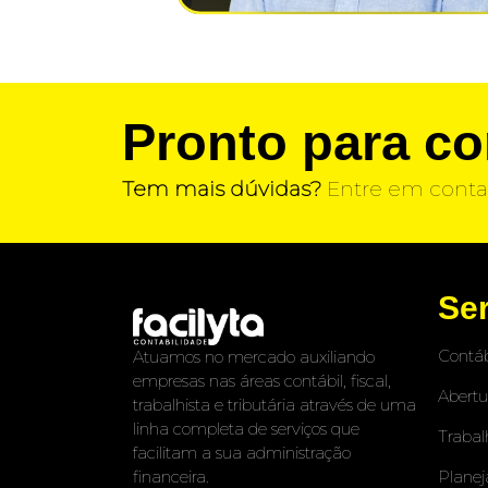
Pronto para c
Tem mais dúvidas?
Entre em conta
Se
Contáb
Atuamos no mercado auxiliando
empresas nas áreas contábil, fiscal,
Abertu
trabalhista e tributária através de uma
linha completa de serviços que
Trabal
facilitam a sua administração
Planej
financeira.