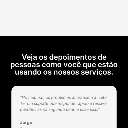
Veja os depoimentos de
pessoas como você que estão
usando os nossos serviços.
"No meu bar, os problemas acontecem à noite.
"
Ter um suporte que responde rápido e resolve
c
pendências na segunda cedo é essencial."
m
d
Jorge