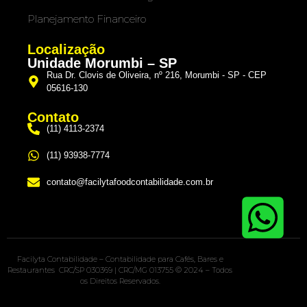
Planejamento Financeiro
Localização
Unidade Morumbi – SP
Rua Dr. Clovis de Oliveira, nº 216, Morumbi - SP - CEP
05616-130
Contato
(11) 4113-2374
(11) 93938-7774
contato@facilytafoodcontabilidade.com.br
Facilyta Contabilidade – Contabilidade para Cafés, Bares e
Restaurantes CRC/SP 030369 | CRC/MG 013755 © 2024 – Todos
os Direitos Reservados.