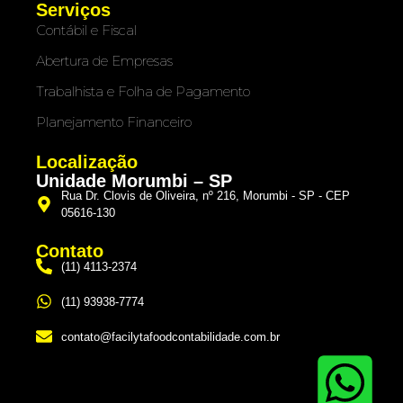
Serviços
Contábil e Fiscal
Abertura de Empresas
Trabalhista e Folha de Pagamento
Planejamento Financeiro
Localização
Unidade Morumbi – SP
Rua Dr. Clovis de Oliveira, nº 216, Morumbi - SP - CEP
05616-130
Contato
(11) 4113-2374
(11) 93938-7774
contato@facilytafoodcontabilidade.com.br