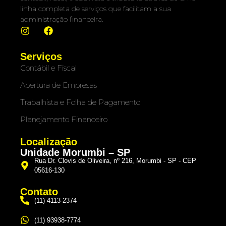
linha completa de serviços que facilitam a sua
administração financeira.
Serviços
Contábil e Fiscal
Abertura de Empresas
Trabalhista e Folha de Pagamento
Planejamento Financeiro
Localização
Unidade Morumbi – SP
Rua Dr. Clovis de Oliveira, nº 216, Morumbi - SP - CEP
05616-130
Contato
(11) 4113-2374
(11) 93938-7774