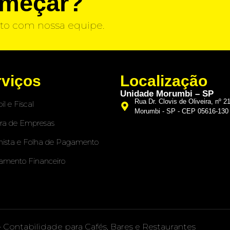
omeçar?
to com nossa equipe.
rviços
Localização
Unidade Morumbi – SP
Rua Dr. Clovis de Oliveira, nº 2
il e Fiscal
Morumbi - SP - CEP 05616-130
ra de Empresas
hista e Folha de Pagamento
amento Financeiro
– Contabilidade para Cafés, Bares e Restaurantes