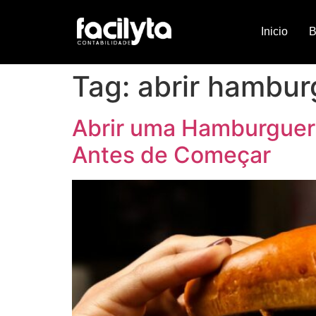
Inicio
B
Tag:
abrir hambur
Abrir uma Hamburgueri
Antes de Começar