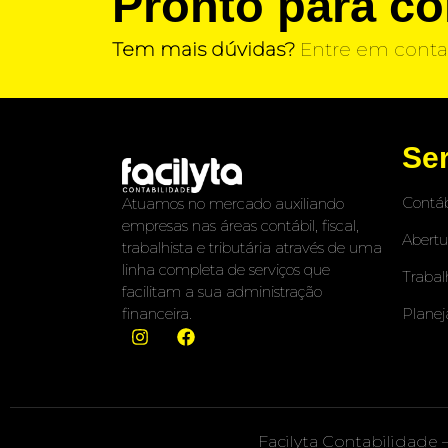
Pronto para c
Tem mais dúvidas?
Entre em conta
Se
Contáb
Atuamos no mercado auxiliando
empresas nas áreas contábil, fiscal,
Abertu
trabalhista e tributária através de uma
linha completa de serviços que
Trabal
facilitam a sua administração
Planej
financeira.
Facilyta Contabilidade 