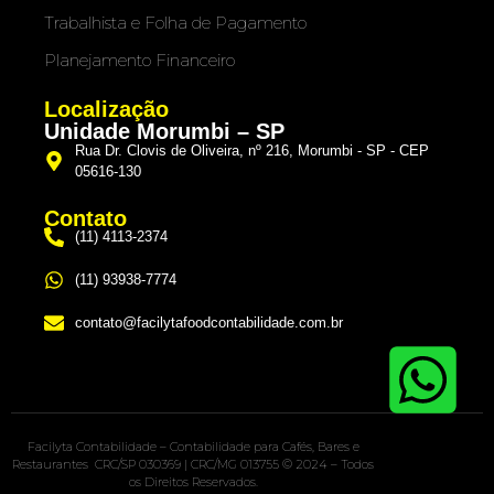
Trabalhista e Folha de Pagamento
Planejamento Financeiro
Localização
Unidade Morumbi – SP
Rua Dr. Clovis de Oliveira, nº 216, Morumbi - SP - CEP
05616-130
Contato
(11) 4113-2374
(11) 93938-7774
contato@facilytafoodcontabilidade.com.br
Facilyta Contabilidade – Contabilidade para Cafés, Bares e
Restaurantes CRC/SP 030369 | CRC/MG 013755 © 2024 – Todos
os Direitos Reservados.