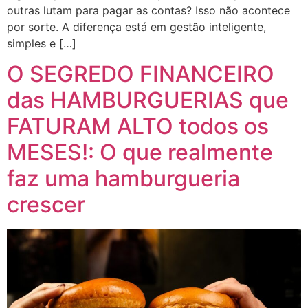
outras lutam para pagar as contas? Isso não acontece
por sorte. A diferença está em gestão inteligente,
simples e […]
O SEGREDO FINANCEIRO
das HAMBURGUERIAS que
FATURAM ALTO todos os
MESES!: O que realmente
faz uma hamburgueria
crescer