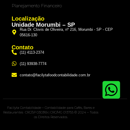
Planejamento Financeiro
Localização
Unidade Morumbi – SP
Rua Dr. Clovis de Oliveira, nº 216, Morumbi - SP - CEP
05616-130
Contato
(11) 4113-2374
(11) 93938-7774
contato@facilytafoodcontabilidade.com.br
Facilyta Contabilidade – Contabilidade para Cafés, Bares e
Restaurantes CRC/SP 030369 | CRC/MG 013755 © 2024 – Todos
os Direitos Reservados.