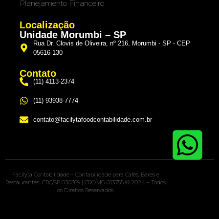
Planejamento Financeiro
Localização
Unidade Morumbi – SP
Rua Dr. Clovis de Oliveira, nº 216, Morumbi - SP - CEP
05616-130
Contato
(11) 4113-2374
(11) 93938-7774
contato@facilytafoodcontabilidade.com.br
Facilyta Contabilidade – Contabilidade para Cafés, Bares e
Restaurantes CRC/SP 030369 | CRC/MG 013755 © 2024 – Todos
os Direitos Reservados.