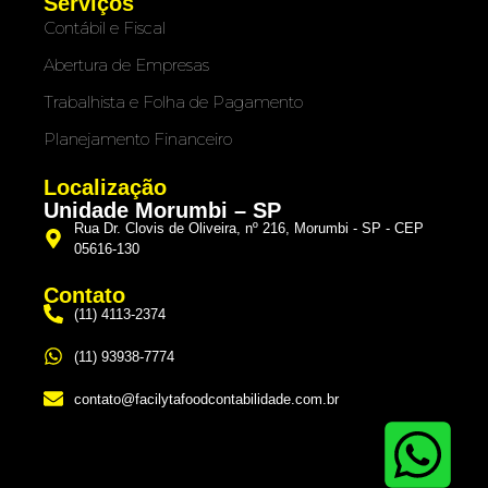
Serviços
Contábil e Fiscal
Abertura de Empresas
Trabalhista e Folha de Pagamento
Planejamento Financeiro
Localização
Unidade Morumbi – SP
Rua Dr. Clovis de Oliveira, nº 216, Morumbi - SP - CEP
05616-130
Contato
(11) 4113-2374
(11) 93938-7774
contato@facilytafoodcontabilidade.com.br