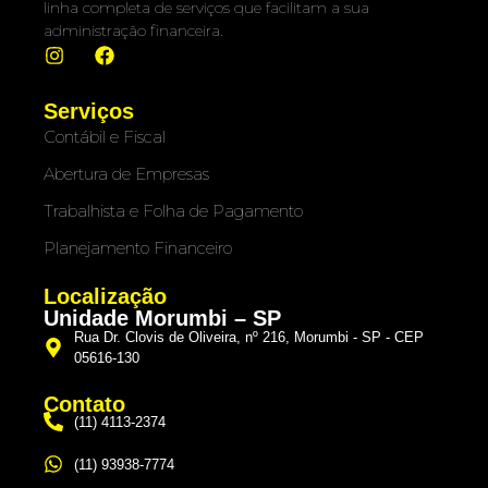
linha completa de serviços que facilitam a sua
administração financeira.
Serviços
Contábil e Fiscal
Abertura de Empresas
Trabalhista e Folha de Pagamento
Planejamento Financeiro
Localização
Unidade Morumbi – SP
Rua Dr. Clovis de Oliveira, nº 216, Morumbi - SP - CEP
05616-130
Contato
(11) 4113-2374
(11) 93938-7774