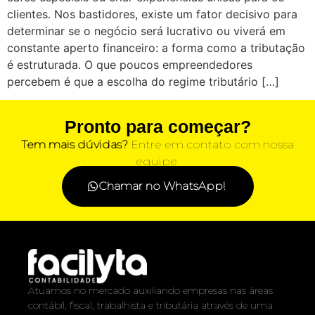
clientes. Nos bastidores, existe um fator decisivo para
determinar se o negócio será lucrativo ou viverá em
constante aperto financeiro: a forma como a tributação
é estruturada. O que poucos empreendedores
percebem é que a escolha do regime tributário […]
Pronto para começar?
Tem mais dúvidas?
Entre em contato com nossa
equipe.
Chamar no WhatsApp!
Atuamos no mercado auxiliando empresas nas áreas
contábil, fiscal, trabalhista e tributária através de uma