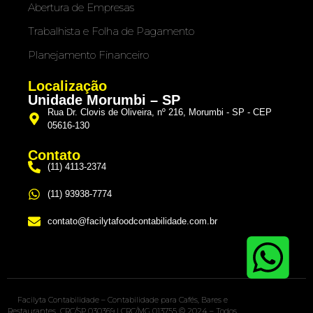
Abertura de Empresas
Trabalhista e Folha de Pagamento
Planejamento Financeiro
Localização
Unidade Morumbi – SP
Rua Dr. Clovis de Oliveira, nº 216, Morumbi - SP - CEP
05616-130
Contato
(11) 4113-2374
(11) 93938-7774
contato@facilytafoodcontabilidade.com.br
Facilyta Contabilidade – Contabilidade para Cafés, Bares e
Restaurantes CRC/SP 030369 | CRC/MG 013755 © 2024 – Todos