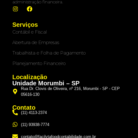
administração financeira.
Serviços
Contábil e Fiscal
Abertura de Empresas
Trabalhista e Folha de Pagamento
Planejamento Financeiro
Localização
Unidade Morumbi – SP
Rua Dr. Clovis de Oliveira, nº 216, Morumbi - SP - CEP
05616-130
Contato
(11) 4113-2374
(11) 93938-7774
contato@facilytafoodcontabilidade.com.br