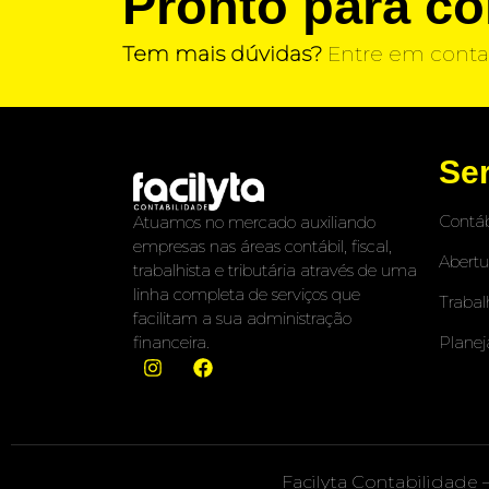
Pronto para c
Tem mais dúvidas?
Entre em conta
Se
Contáb
Atuamos no mercado auxiliando
empresas nas áreas contábil, fiscal,
Abertu
trabalhista e tributária através de uma
linha completa de serviços que
Trabal
facilitam a sua administração
Planej
financeira.
Facilyta Contabilidade 