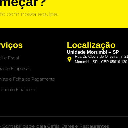
omeçar?
to com nossa equipe.
rviços
Localização
Unidade Morumbi – SP
Rua Dr. Clovis de Oliveira, nº 2
il e Fiscal
Morumbi - SP - CEP 05616-130
ra de Empresas
hista e Folha de Pagamento
amento Financeiro
– Contabilidade para Cafés, Bares e Restaurantes