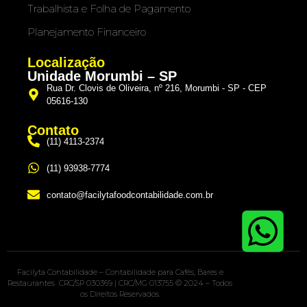
Trabalhista e Folha de Pagamento
Planejamento Financeiro
Localização
Unidade Morumbi – SP
Rua Dr. Clovis de Oliveira, nº 216, Morumbi - SP - CEP
05616-130
Contato
(11) 4113-2374
(11) 93938-7774
contato@facilytafoodcontabilidade.com.br
Facilyta Contabilidade – Contabilidade para Cafés, Bares e
Restaurantes CRC/SP 030369 | CRC/MG 013755 © 2024 – Todos
os Direitos Reservados.