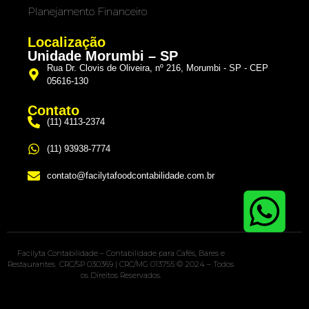
Planejamento Financeiro
Localização
Unidade Morumbi – SP
Rua Dr. Clovis de Oliveira, nº 216, Morumbi - SP - CEP
05616-130
Contato
(11) 4113-2374
(11) 93938-7774
contato@facilytafoodcontabilidade.com.br
Facilyta Contabilidade – Contabilidade para Cafés, Bares e
Restaurantes CRC/SP 030369 | CRC/MG 013755 © 2024 – Todos
os Direitos Reservados.