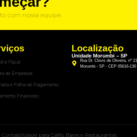
omeçar?
to com nossa equipe.
rviços
Localização
Unidade Morumbi – SP
Rua Dr. Clovis de Oliveira, nº 2
il e Fiscal
Morumbi - SP - CEP 05616-130
ra de Empresas
hista e Folha de Pagamento
amento Financeiro
– Contabilidade para Cafés, Bares e Restaurantes