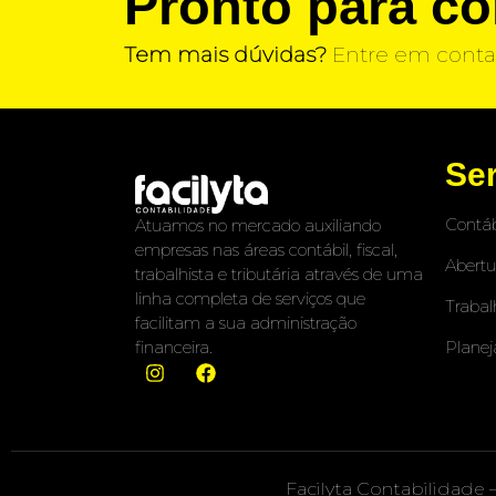
Pronto para c
Tem mais dúvidas?
Entre em conta
Se
Contáb
Atuamos no mercado auxiliando
empresas nas áreas contábil, fiscal,
Abertu
trabalhista e tributária através de uma
linha completa de serviços que
Trabal
facilitam a sua administração
Planej
financeira.
Facilyta Contabilidade 