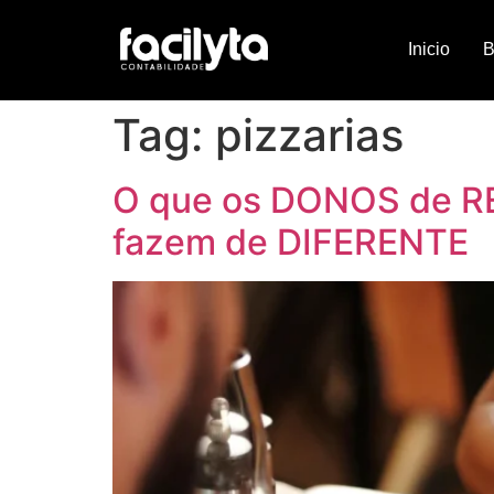
Inicio
B
Tag:
pizzarias
O que os DONOS de 
fazem de DIFERENTE