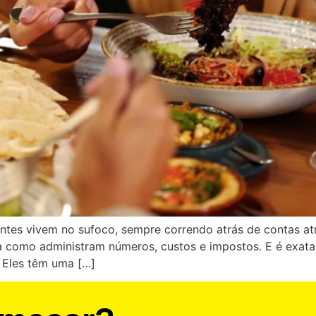
rantes vivem no sufoco, sempre correndo atrás de contas 
a como administram números, custos e impostos. E é exat
 Eles têm uma […]