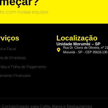
omeçar?
to com nossa equipe.
rviços
Localização
Unidade Morumbi – SP
Rua Dr. Clovis de Oliveira, nº 2
il e Fiscal
Morumbi - SP - CEP 05616-130
ra de Empresas
hista e Folha de Pagamento
amento Financeiro
– Contabilidade para Cafés, Bares e Restaurantes