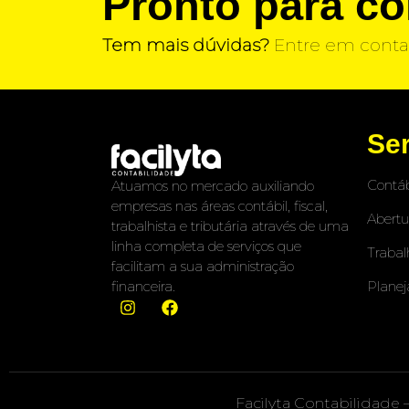
Pronto para c
Tem mais dúvidas?
Entre em conta
Se
Contáb
Atuamos no mercado auxiliando
empresas nas áreas contábil, fiscal,
Abertu
trabalhista e tributária através de uma
linha completa de serviços que
Trabal
facilitam a sua administração
Planej
financeira.
Facilyta Contabilidade 