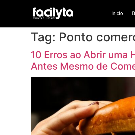
Inicio
B
Tag:
Ponto comerc
10 Erros ao Abrir uma
Antes Mesmo de Com