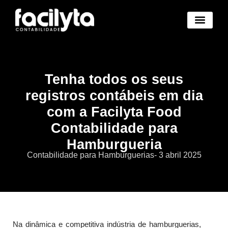
Benefícios Novo
Abertura Empresa Novo
Trocar de Contad
Área Cliente Novo
Tenha todos os seus
registros contábeis em dia
com a Facilyta Food
Contabilidade para
Hamburgueria
Contabilidade para Hamburguerias
-
3 abril 2025
Na dinâmica e competitiva indústria de hamburguerias,