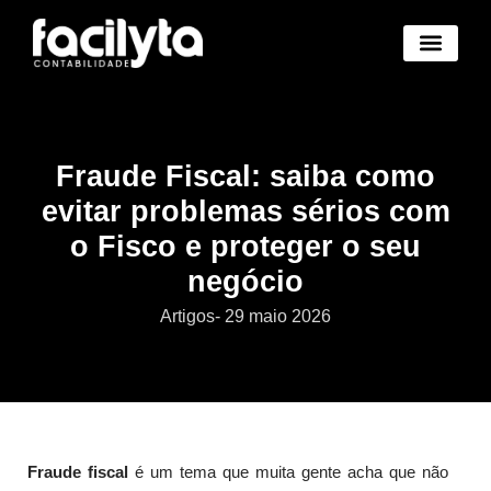
Benefícios Novo
Abertura Empresa Novo
Trocar de Contad
Área Cliente Novo
Fraude Fiscal: saiba como
evitar problemas sérios com
o Fisco e proteger o seu
negócio
Artigos
-
29 maio 2026
Fraude fiscal
é um tema que muita gente acha que não