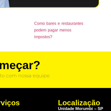
Como bares e restaurantes
podem pagar menos
impostos?
omeçar?
to com nossa equipe.
rviços
Localização
Unidade Morumbi – SP