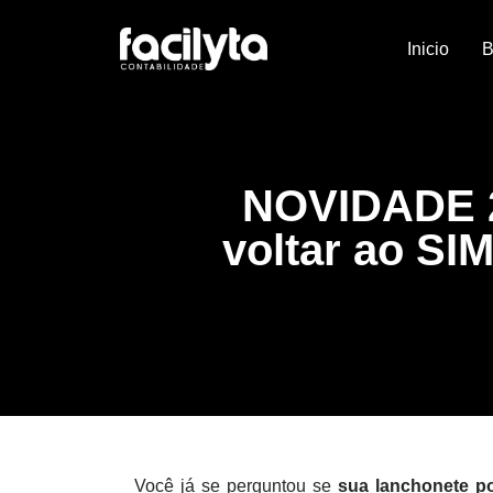
Inicio
B
NOVIDADE 
voltar ao S
Você já se perguntou se
sua lanchonete p