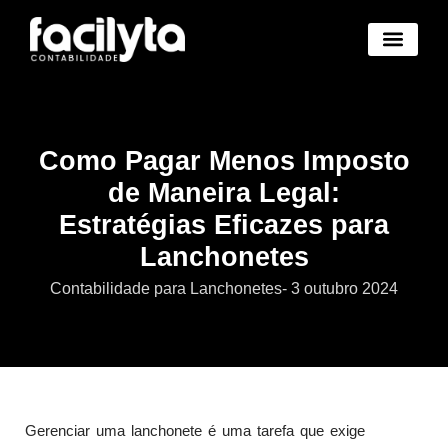
Benefícios Novo
Abertura Empresa Novo
Trocar de Contad
Área Cliente Novo
Como Pagar Menos Imposto
de Maneira Legal:
Estratégias Eficazes para
Lanchonetes
Contabilidade para Lanchonetes
-
3 outubro 2024
Gerenciar uma lanchonete é uma tarefa que exige