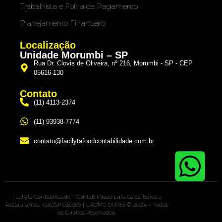
Trabalhista e Folha de Pagamento
Planejamento Financeiro
Localização
Unidade Morumbi – SP
Rua Dr. Clovis de Oliveira, nº 216, Morumbi - SP - CEP
05616-130
Contato
(11) 4113-2374
(11) 93938-7774
contato@facilytafoodcontabilidade.com.br
Facilyta Contabilidade – Contabilidade para Cafés, Bares e
Restaurantes CRC/SP 030369 | CRC/MG 013755 © 2024 – Todos
os Direitos Reservados.