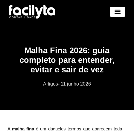
Benefícios Novo
Abertura Empresa Novo
Trocar de Contad
Área Cliente Novo
Malha Fina 2026: guia
completo para entender,
evitar e sair de vez
Artigos
-
11 junho 2026
A
malha fina
é um daqueles termos que aparecem toda