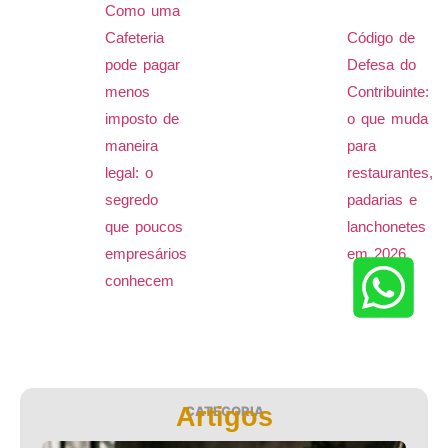
Como uma
Cafeteria
Código de
pode pagar
Defesa do
menos
Contribuinte:
imposto de
o que muda
maneira
para
legal: o
restaurantes,
segredo
padarias e
que poucos
lanchonetes
empresários
em 2026
conhecem
Artigos
CATEGORIA