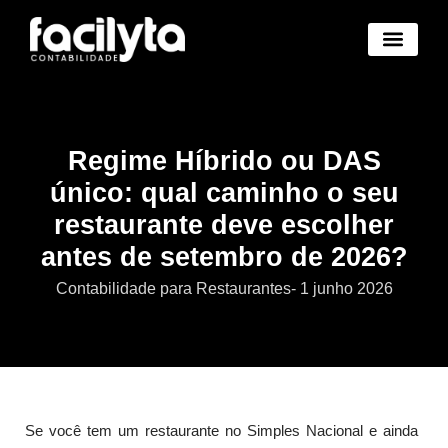
Benefícios Novo
Abertura Empresa Novo
Trocar de Contad
Área Cliente Novo
Regime Híbrido ou DAS
único: qual caminho o seu
restaurante deve escolher
antes de setembro de 2026?
Contabilidade para Restaurantes
-
1 junho 2026
Se você tem um restaurante no Simples Nacional e ainda