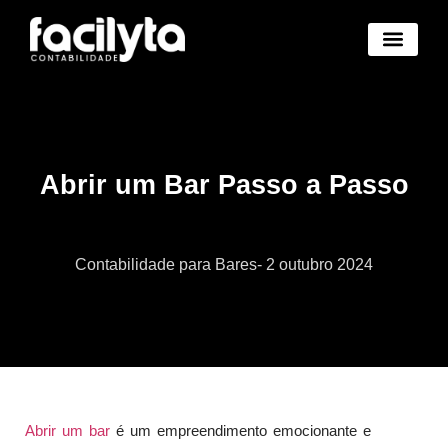
Benefícios Novo
Abertura Empresa Novo
Trocar de Contad
Área Cliente Novo
Abrir um Bar Passo a Passo
Contabilidade para Bares
-
2 outubro 2024
Abrir um bar
é um empreendimento emocionante e