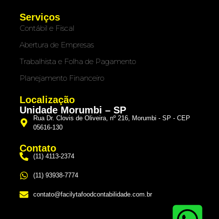
Serviços
Contábil e Fiscal
Abertura de Empresas
Trabalhista e Folha de Pagamento
Planejamento Financeiro
Localização
Unidade Morumbi – SP
Rua Dr. Clovis de Oliveira, nº 216, Morumbi - SP - CEP
05616-130
Contato
(11) 4113-2374
(11) 93938-7774
contato@facilytafoodcontabilidade.com.br