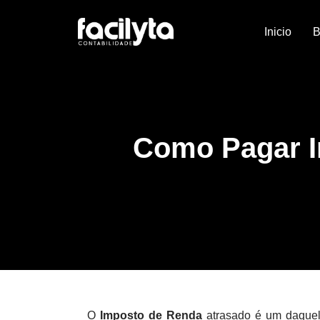
Inicio
B
Como Pagar I
O
Imposto de Renda
atrasado é um daquel