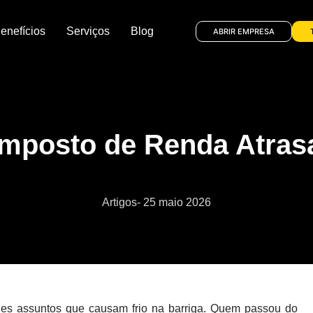
enefícios
Serviços
Blog
ABRIR EMPRESA
mposto de Renda Atras
Artigos
-
25 maio 2026
es assuntos que causam frio na barriga. Quem passou do