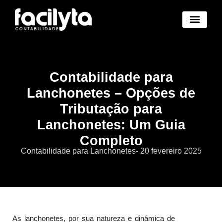
Benefícios Novo
Abertura Empresa Novo
Trocar de Contad
Área Cliente Novo
Contabilidade para
Lanchonetes – Opções de
Tributação para
Lanchonetes: Um Guia
Completo
Contabilidade para Lanchonetes
-
20 fevereiro 2025
As lanchonetes, por sua natureza e dinâmica de