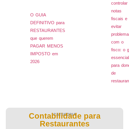
controlar
notas
O GUIA
fiscais e
DEFINITIVO para
evitar
RESTAURANTES
problema
que querem
com o
PAGAR MENOS
fisco: o 
IMPOSTO em
essencial
2026
para don
de
restauran
Contabilidade para
CATEGORIA
Restaurantes