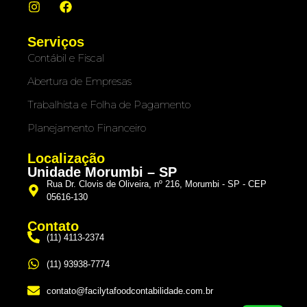
Serviços
Contábil e Fiscal
Abertura de Empresas
Trabalhista e Folha de Pagamento
Planejamento Financeiro
Localização
Unidade Morumbi – SP
Rua Dr. Clovis de Oliveira, nº 216, Morumbi - SP - CEP
05616-130
Contato
(11) 4113-2374
(11) 93938-7774
contato@facilytafoodcontabilidade.com.br