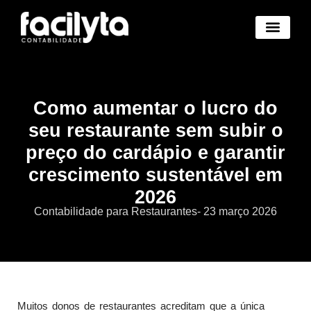
Benefícios Novo
Abertura Empresa Novo
Trocar de Contad
Área Cliente Novo
Como aumentar o lucro do
seu restaurante sem subir o
preço do cardápio e garantir
crescimento sustentável em
2026
Contabilidade para Restaurantes
-
23 março 2026
Muitos donos de restaurantes acreditam que a única