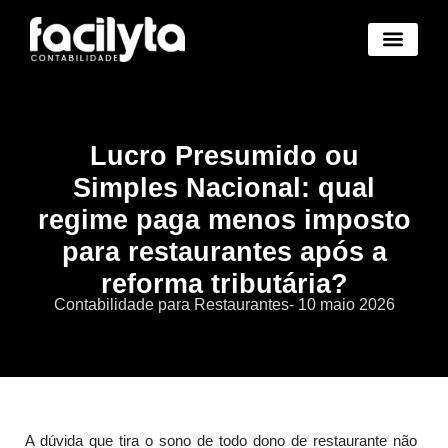
Benefícios Novo
Abertura Empresa Novo
Trocar de Contad
Área Cliente Novo
Lucro Presumido ou
Simples Nacional: qual
regime paga menos imposto
para restaurantes após a
reforma tributária?
Contabilidade para Restaurantes
-
10 maio 2026
A dúvida que tira o sono de todo dono de restaurante não