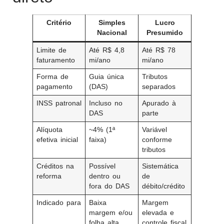
Critério
Simples
Lucro
Nacional
Presumido
Limite de
Até R$ 4,8
Até R$ 78
faturamento
mi/ano
mi/ano
Forma de
Guia única
Tributos
pagamento
(DAS)
separados
INSS patronal
Incluso no
Apurado à
DAS
parte
Alíquota
~4% (1ª
Variável
efetiva inicial
faixa)
conforme
tributos
Créditos na
Possível
Sistemática
reforma
dentro ou
de
fora do DAS
débito/crédito
Indicado para
Baixa
Margem
margem e/ou
elevada e
folha alta
controle fiscal