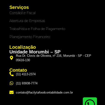
Serviços
Contábil e Fiscal
Abertura de Empresas
Trabalhista e Folha de Pagamento
Planejamento Financeiro
Localização
Unidade Morumbi – SP
Rua Dr. Clovis de Oliveira, nº 216, Morumbi - SP - CEP
05616-130
Contato
(11) 4113-2374
(11) 93938-7774
contato@facilytafoodcontabilidade.com.br