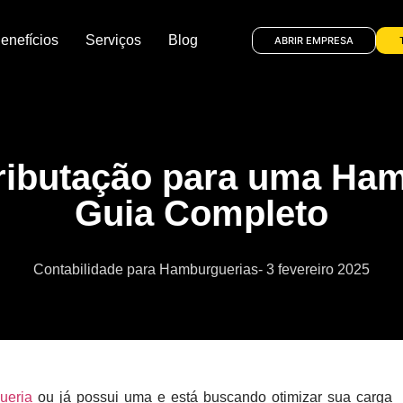
enefícios
Serviços
Blog
ABRIR EMPRESA
ributação para uma Ham
Guia Completo
Contabilidade para Hamburguerias
-
3 fevereiro 2025
ueria
ou já possui uma e está buscando otimizar sua carga