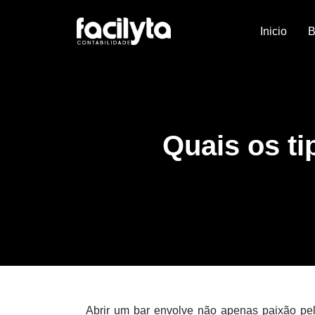
Inicio
B
Quais os ti
Abrir um bar envolve não apenas paixão pe