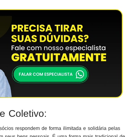
 Coletivo:
cios respondem de forma ilimitada e solidária pelas
om seus bens pessoais. É uma forma mais tradicional de