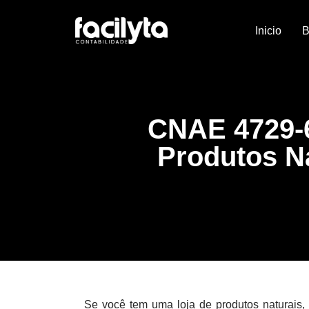
Inicio
B
CNAE 4729-6
Produtos N
Se você tem uma loja de produtos naturais,