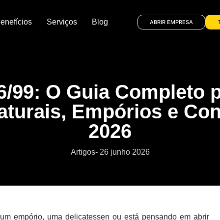
enefícios
Serviços
Blog
ABRIR EMPRESA
/99: O Guia Completo p
aturais, Empórios e Co
2026
Artigos
-
26 junho 2026
 um empório, uma delicatessen ou está pensando em abrir