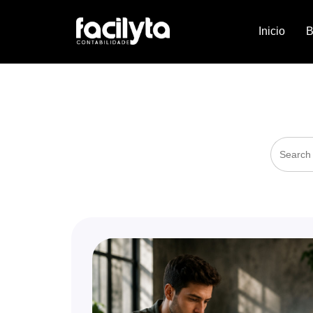
Inicio
B
C
Search
for: